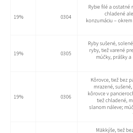
Rybie filé a ostatné 
chladené al
19%
0304
konzumáciu – okrem 
Ryby sušené, solené
ryby, tiež varené p
19%
0305
múčky, prášky a 
Kôrovce, tiež bez p
mrazené, sušené,
kôrovce v pancieroch
19%
0306
tiež chladené, 
slanom náleve; múčk
Mäkkýše, tiež bez