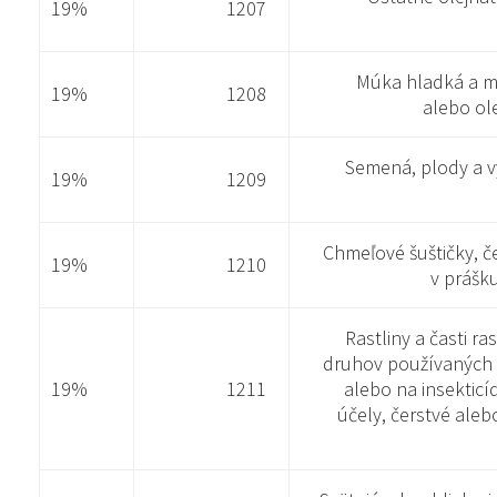
19%
1207
Múka hladká a m
19%
1208
alebo ol
Semená, plody a v
19%
1209
Chmeľové šuštičky, če
19%
1210
v prášku
Rastliny a časti ra
druhov používaných h
19%
1211
alebo na insektic
účely, čerstvé aleb