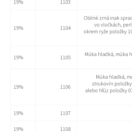
19%
1103
Obilné zrná inak spra
vo vločkách, perl
19%
1104
okrem ryže položky 100
Múka hladká, múka hr
19%
1105
Múka hladká, mú
strukovín položky
19%
1106
alebo hľúz položky 0
19%
1107
19%
1108