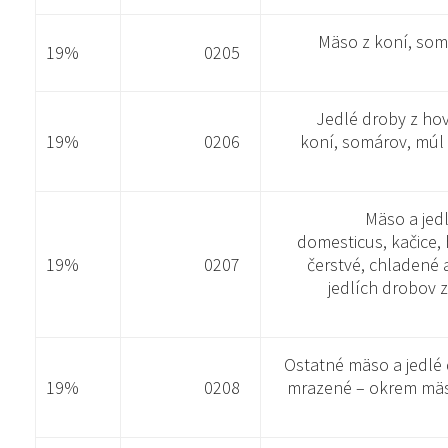
Mäso z koní, somá
19%
0205
Jedlé droby z hovä
19%
0206
koní, somárov, múl 
Mäso a jed
domesticus, kačice, 
19%
0207
čerstvé, chladené
jedlích drobov 
Ostatné mäso a jedlé 
19%
0208
mrazené – okrem mäs