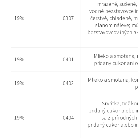
mrazené, sušené,
vodné bezstavovce in
19%
0307
čerstvé, chladené, m
slanom náleve; mú
bezstavovcov iných a
Mlieko a smotana,
19%
0401
pridaný cukor ani 
Mlieko a smotana, k
19%
0402
p
Srvátka, tiež 
pridaný cukor alebo i
19%
0404
sa z prírodných 
pridaný cukor alebo i