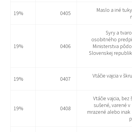
Maslo a iné tuky
19%
0405
Syry a tvar
osobitného predpis
19%
0406
Ministerstva pôdo
Slovenskej republik
Vtáčie vajcia v šk
19%
0407
Vtáčie vajcia, bez 
sušené, varené v 
19%
0408
mrazené alebo inak 
p