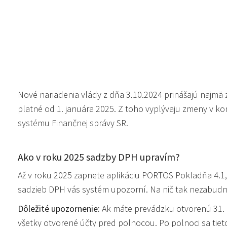
Nové nariadenia vlády z dňa 3.10.2024 prinášajú najmä
platné od 1. januára 2025. Z toho vyplývaju zmeny v 
systému Finančnej správy SR.
Ako v roku 2025 sadzby DPH upravím?
Až v roku 2025 zapnete aplikáciu PORTOS Pokladňa 4.1
sadzieb DPH vás systém upozorní. Na nič tak nezabudn
Dôležité upozornenie:
Ak máte prevádzku otvorenú 31. 
všetky otvorené účty pred polnocou. Po polnoci sa tie