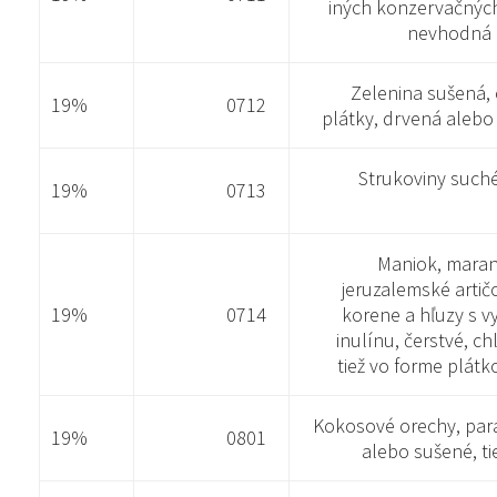
iných konzervačných
nevhodná 
Zelenina sušená, 
19%
0712
plátky, drvená alebo
Strukoviny suché
19%
0713
Maniok, maran
jeruzalemské arti
19%
0714
korene a hľuzy s 
inulínu, čerstvé, 
tiež vo forme plátk
Kokosové orechy, para
19%
0801
alebo sušené, t