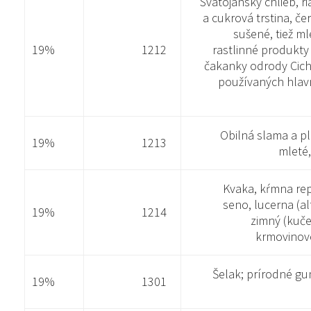
Svätojánsky chlieb, r
a cukrová trstina, č
sušené, tiež ml
19%
1212
rastlinné produkt
čakanky odrody Cich
používaných hlav
Obilná slama a pl
19%
1213
mleté,
Kvaka, kŕmna rep
seno, lucerna (al
19%
1214
zimný (kuče
krmovinové
Šelak; prírodné gum
19%
1301