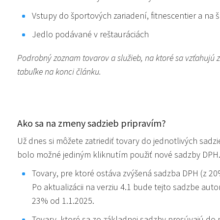
Vstupy do športových zariadení, fitnescentier a na 
Jedlo podávané v reštauráciách
Podrobný zoznam tovarov a služieb, na ktoré sa vzťahujú 
tabuľke na konci článku.
Ako sa na zmeny sadzieb pripravím?
Už dnes si môžete zatriediť tovary do jednotlivých sadz
bolo možné jediným kliknutím použiť nové sadzby DPH
Tovary, pre ktoré ostáva zvýšená sadzba DPH (z 2
Po aktualizácii na verziu 4.1 bude tejto sadzbe a
23% od 1.1.2025.
Tovary, ktoré sa zo základnej sadzby presúvajú do 