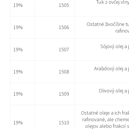
Tuk z ovčej vln
19%
1505
Ostatné živočíšne tuk
19%
1506
rafino
Sójový olej a 
19%
1507
Arašidový olej a 
19%
1508
Olivový olej a 
19%
1509
Ostatné oleje a ich frak
rafinované, ale chemi
19%
1510
olejov alebo frakcií 