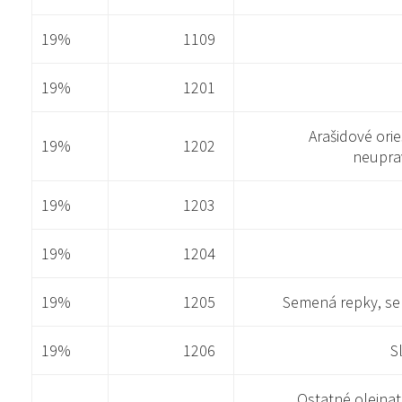
19%
1109
19%
1201
Arašidové ori
19%
1202
neupra
19%
1203
19%
1204
19%
1205
Semená repky, sem
19%
1206
S
Ostatné olejnat