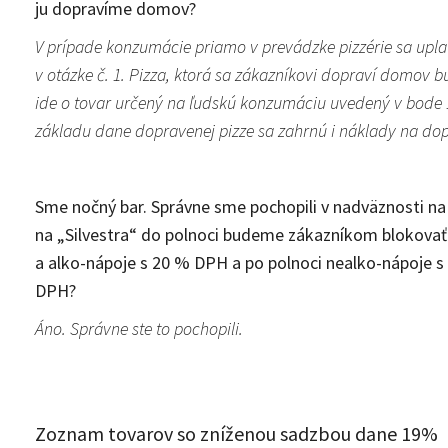
ju dopravíme domov?
V prípade konzumácie priamo v prevádzke pizzérie sa uplat
v otázke č. 1. Pizza, ktorá sa zákazníkovi dopraví domov 
ide o tovar určený na ľudskú konzumáciu uvedený v bode 1
základu dane dopravenej pizze sa zahrnú i náklady na do
Sme nočný bar. Správne sme pochopili v nadväznosti na
na „Silvestra“ do polnoci budeme zákazníkom blokova
a alko-nápoje s 20 % DPH a po polnoci nealko-nápoje 
DPH?
Áno. Správne ste to pochopili.
Zoznam tovarov so zníženou sadzbou dane 19%