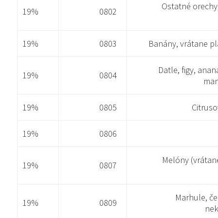
Ostatné orechy,
19%
0802
19%
0803
Banány, vrátane pl
Datle, figy, ana
19%
0804
man
19%
0805
Citruso
19%
0806
Melóny (vrátan
19%
0807
Marhule, če
19%
0809
nek