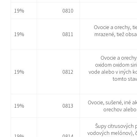
19%
0810
Ovocie a orechy, ti
19%
0811
mrazené, tiež obsa
Ovocie a orechy
oxidom oxidom siri
19%
0812
vode alebo v iných k
tomto sta
Ovocie, sušené, iné a
19%
0813
orechov alebo 
Šupy citrusových 
vodových melónov), č
19%
0814