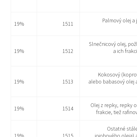
Palmový olej a j
19%
1511
Slnečnicový olej, pož
19%
1512
a ich frakc
Kokosový (koprový
19%
1513
alebo babasový olej a 
Olej z repky, repky o
19%
1514
frakcie, tiež rafi
Ostatné stále
19%
1515
jojobového oleja) a