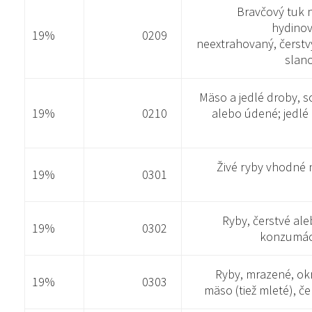
Bravčový tuk
hydinov
19%
0209
neextrahovaný, čerstv
slan
Mäso a jedlé droby, s
19%
0210
alebo údené; jedlé
Živé ryby vhodné
19%
0301
Ryby, čerstvé al
19%
0302
konzumác
Ryby, mrazené, okr
19%
0303
mäso (tiež mleté), č