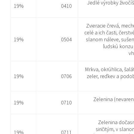
Jedlé výrobky živoč
19%
0410
Zvieracie črevá, mech
celé a ich časti, čerst
19%
0504
slanom náleve, sušen
ľudskú konzu
vh
Mrkva, okrúhlica, šalá
19%
0706
zeler, reďkev a podo
Zelenina (nevaren
19%
0710
Zelenina dočas
siričitým, v slan
19%
0711