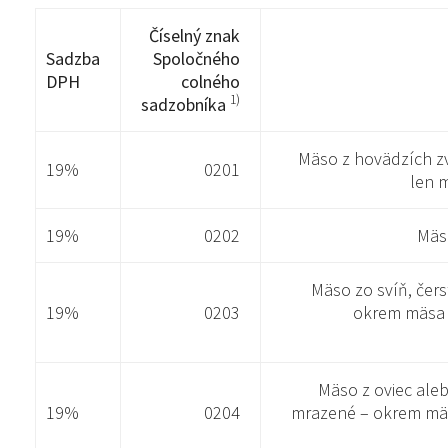
Číselný znak
Sadzba
Spoločného
DPH
colného
1)
sadzobníka
Mäso z hovädzích zv
19%
0201
len 
19%
0202
Mäs
Mäso zo svíň, čer
19%
0203
okrem mäsa z
Mäso z oviec aleb
19%
0204
mrazené – okrem mäs