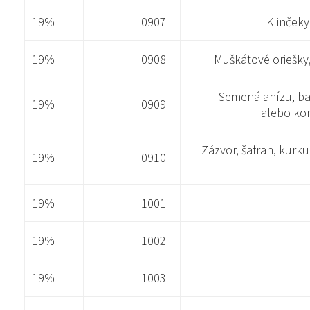
19%
0907
Klinčeky
19%
0908
Muškátové oriešk
Semená anízu, bad
19%
0909
alebo kor
Zázvor, šafran, kurku
19%
0910
19%
1001
19%
1002
19%
1003