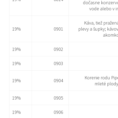
dočasne konzervo
vode alebo v 
Káva, tiež praže
19%
0901
plevy a šupky; kávo
akomko
19%
0902
19%
0903
Korenie rodu Pip
19%
0904
mleté plod
19%
0905
19%
0906