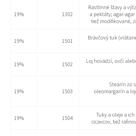
Rastlinné šťavy a výť
19%
1302
a pektáty; agar-agar
tiež modifikované, 
Bravčový tuk (vrátane
19%
1501
Loj hovädzí, ovčí aleb
19%
1502
Stearín zo s
19%
1503
oleomargarín a loj
Tuky a oleje a ich
19%
1504
cicavcov, tiež rafi